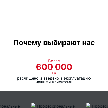
Диаметр барабана фр
Габаритные размеры в
транспортном положе
длина
Почему выбирают нас
ширина
высота
Более
600 000
Га
расчищено и введено в эксплуатацию
нашими клиентами