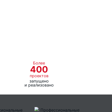
езы
550 мм
нии:
1200 мм
850 мм
1070 мм
Более
400
проектов
запущено
и реализовано