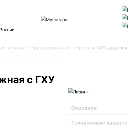
 России
ая техника
-
Фрезы дорожные
-
Фреза на МТЗ дорожна
жная с ГХУ
Описание
Фреза представляет со
Технические характ
закрепляемое на корпус