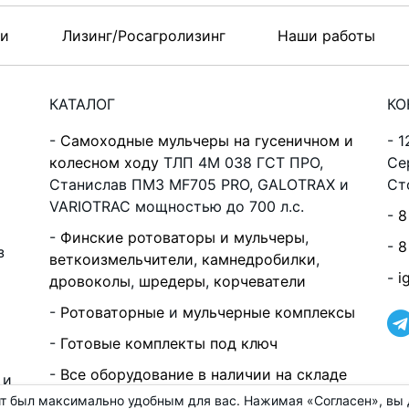
ти
Лизинг/Росагролизинг
Наши работы
КАТАЛОГ
КО
Самоходные мульчеры на гусеничном и
1
колесном ходу
ТЛП 4М 038 ГСТ ПРО,
Се
Станислав ПМЗ MF705 PRO, GALOTRAX и
Ст
VARIOTRAC мощностью до 700 л.с.
8
Финские ротоваторы и мульчеры
,
8
з
веткоизмельчители
,
камнедробилки
,
i
дровоколы
,
шредеры
,
корчеватели
Ротоваторные
и
мульчерные комплексы
Готовые комплекты под ключ
Все оборудование в наличии на складе
 и
т был максимально удобным для вас. Нажимая «Согласен», вы д