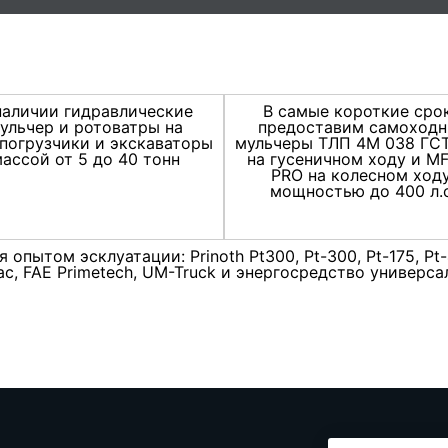
наличии гидравлические
В самые короткие сро
ульчер и ротоватры на
предоставим самоход
погрузчики и экскаваторы
мульчеры ТЛП 4М 038 ГС
ассой от 5 до 40 тонн
на гусеничном ходу и M
PRO на колесном ходу
мощностью до 400 л.с
пытом эсклуатации: Prinoth Pt300, Pt-300, Pt-175, Pt-
trac, FAE Primetech, UM-Truck и энергосредство универ