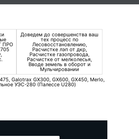
ки
Доведем до совершенства ваш
ные
тех процесс по
Т ПРО
Лесовосстановлению,
F705
Расчистке лэп от дкр,
,
Расчистке газопровода,
.
Расчистке от мелколесья,
Вводе земель в оборот и
Мульчировании
475, Galotrax GX300, GX600, GX450, Merlo,
сальное УЭС-280 (Палессе U280)