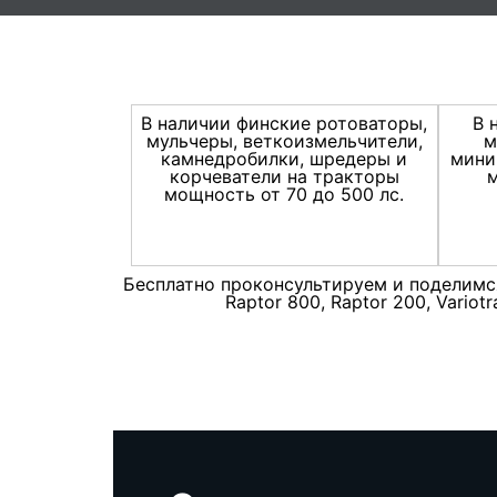
В наличии финские ротоваторы,
В 
мульчеры, веткоизмельчители,
м
камнедробилки, шредеры и
мини
корчеватели на тракторы
м
мощность от 70 до 500 лс.
Бесплатно проконсультируем и поделимся о
Raptor 800, Raptor 200, Vario