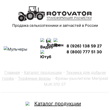
Продажа сельхозтехники и запчастей в России
8 (926) 138 59 27
8 (800) 777 51 30
Главная
-
Каталог продукции
-
Техника для добычи
торфа
-
Торфяные фрезы
-
Фрезы-рыхлители Meripeat
MJK-310 ST
Каталог продукции