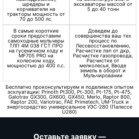
шредеры и
экскаваторы массой от
корчеватели на
5 до 40 тонн
тракторы мощность от
70 до 500 лс.
В самые короткие
Доведем до
сроки предоставим
совершенства ваш тех
самоходные мульчеры
процесс по
ТЛП 4М 038 ГСТ ПРО
Лесовосстановлению,
на гусеничном ходу и
Расчистке лэп от дкр,
MF705 PRO на
Расчистке газопровода,
колесном ходу,
Расчистке от
мощностью до 400 л.с.
мелколесья, Вводе
земель в оборот и
Мульчировании
Бесплатно проконсультируем и поделимся опытом
эсклуатации: Prinoth Pt300, Pt-300, Pt-175, Pt-475,
Galotrax GX300, GX600, GX450, Merlo, Raptor 800,
Raptor 200, Variotrac, FAE Primetech, UM-Truck и
энергосредство универсальное УЭС-280 (Палессе
U280)
Оставьте заявку —