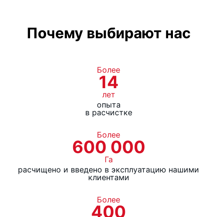
мин.)
Почему выбирают нас
Трансмиссия
Механическая с
редукторами
Предохранительная
Гидравлическая
Более
14
муфта
предохранительная
муфта POC
лет
опыта
в расчистке
Основные размеры
Более
600 000
Диаметр ротора (мм)
600
Га
расчищено и введено в эксплуатацию нашими
клиентами
Ширина ротора (мм)
3100
Более
Общая длина (мм)
2470
400