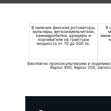
В наличии финские ротоваторы,
В 
мульчеры, веткоизмельчители,
м
камнедробилки, шредеры и
мини
корчеватели на тракторы
м
мощность от 70 до 500 лс.
Бесплатно проконсультируем и поделимся о
Raptor 800, Raptor 200, Vario