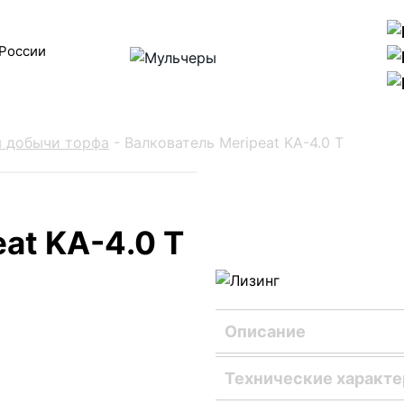
 России
я добычи торфа
-
Валкователь Meripeat KA-4.0 T
at KA-4.0 T
Описание
Валкователь Meripeat K
Технические характ
укомплектованную роль