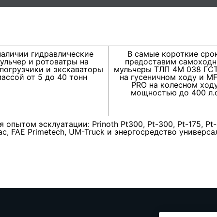
наличии гидравлические
В самые короткие сро
ульчер и ротоватры на
предоставим самоход
погрузчики и экскаваторы
мульчеры ТЛП 4М 038 ГС
ассой от 5 до 40 тонн
на гусеничном ходу и M
PRO на колесном ходу
мощностью до 400 л.с
пытом эсклуатации: Prinoth Pt300, Pt-300, Pt-175, Pt-
trac, FAE Primetech, UM-Truck и энергосредство универ