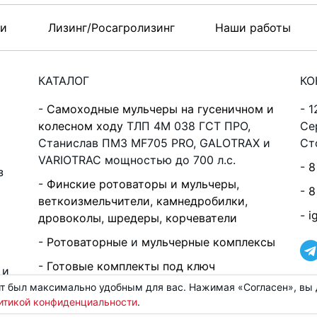
ти
Лизинг/Росагролизинг
Наши работы
КАТАЛОГ
КО
Самоходные мульчеры на гусеничном и
1
колесном ходу
ТЛП 4М 038 ГСТ ПРО,
Се
Станислав ПМЗ MF705 PRO, GALOTRAX и
Ст
VARIOTRAC мощностью до 700 л.с.
8
з
Финские ротоваторы и мульчеры
,
8
веткоизмельчители
,
камнедробилки
,
i
дровоколы
,
шредеры
,
корчеватели
Ротоваторные
и
мульчерные комплексы
Готовые комплекты под ключ
 и
т был максимально удобным для вас. Нажимая «Согласен», вы д
Все оборудование в наличии на складе
итикой конфиденциальности
.