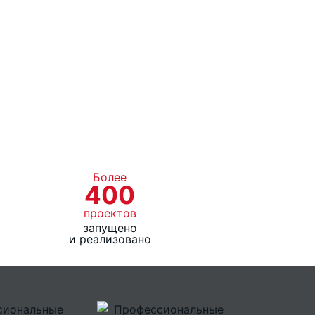
 L1 (мм)
585
Более
400
проектов
запущено
и реализовано