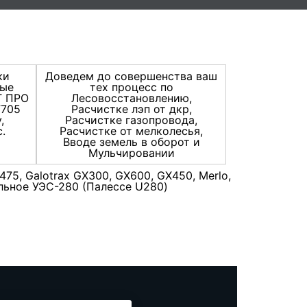
ки
Доведем до совершенства ваш
ные
тех процесс по
Т ПРО
Лесовосстановлению,
F705
Расчистке лэп от дкр,
,
Расчистке газопровода,
.
Расчистке от мелколесья,
Вводе земель в оборот и
Мульчировании
475, Galotrax GX300, GX600, GX450, Merlo,
сальное УЭС-280 (Палессе U280)