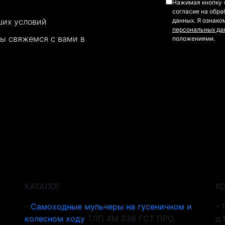
Нажимая кнопку «
согласие на обра
ших условий
данных. Я ознако
персональных да
мы свяжемся с вами в
положениями.
ти
Лизинг/Росагролизинг
Наши работы
КАТАЛОГ
К
Самоходные мульчеры на гусеничном и
колесном ходу
ТЛП 4М 038 ГСТ ПРО,
д.