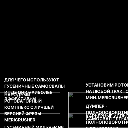
ДЛЯ ЧЕГО ИСПОЛЬЗУЮТ
ересно
УСТАНОВИМ РОТО
ГУСЕНИЧНЫЕ САМОСВАЛЫ
НА ЛЮБОЙ ТРАКТО
И ГДЕ ОНИ НАИБОЛЕЕ
НАРОДНЫЙ
МИН. MERICRUSHE
ЭФФЕКТИВНЫ
РОТОВАТОРНЫЙ
ДУМПЕР -
КОМПЛЕКС С ЛУЧШЕЙ
ПОЛНОПОВОРОТНЫ
ВЕРСИЕЙ ФРЕЗЫ
КАРЬЕРНЫЕ ИСПЫ
САМОСВАЛ ТЛП-4
MERICRUSHER
ПОЛНОПОВОРОТН
ГУСЕНИЧНЫЙ МУЛЬЧЕР NB