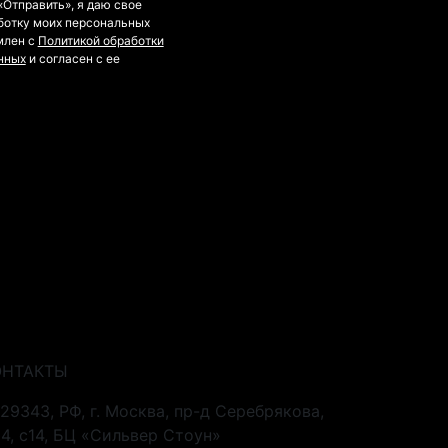
Отправить», я даю свое
ботку моих персональных
млен с
Политикой обработки
нных
и согласен с ее
Статьи
Галерея
Контакты
ОНТАКТЫ
129343, РФ, г. Москва, пр-д Серебрякова,
14, с14, БЦ «Сильвер Стоун»