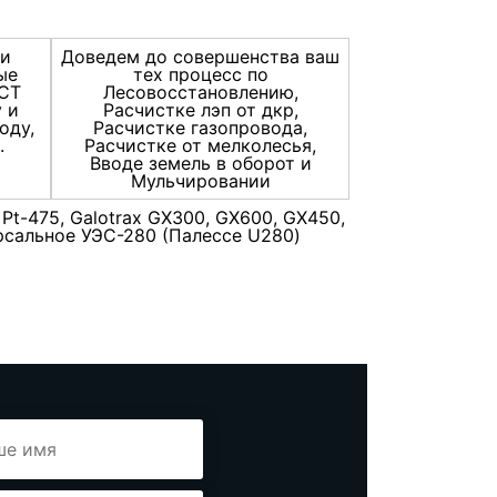
ки
Доведем до совершенства ваш
ые
тех процесс по
ГСТ
Лесовосстановлению,
 и
Расчистке лэп от дкр,
оду,
Расчистке газопровода,
.
Расчистке от мелколесья,
Вводе земель в оборот и
Мульчировании
Pt-475, Galotrax GX300, GX600, GX450,
версальное УЭС-280 (Палессе U280)