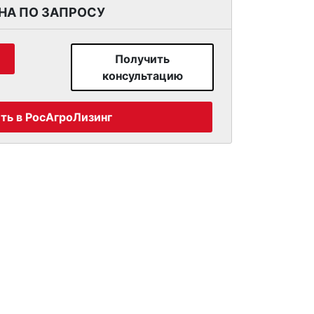
для крепления дополнительного
НА ПО ЗАПРОСУ
андартным оснащением. Kолеса
а легкая, маневренная и недорогая.
Получить
а различными культиваторами и
консультацию
ть в РосАгроЛизинг