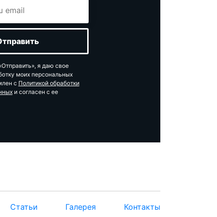
Отправить», я даю свое
ботку моих персональных
млен с
Политикой обработки
нных
и согласен с ее
Статьи
Галерея
Контакты