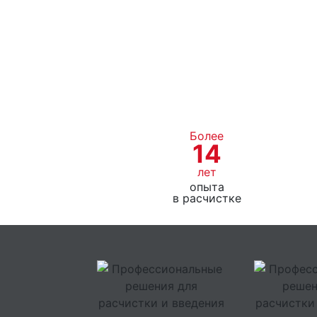
Более
14
лет
опыта
в расчистке