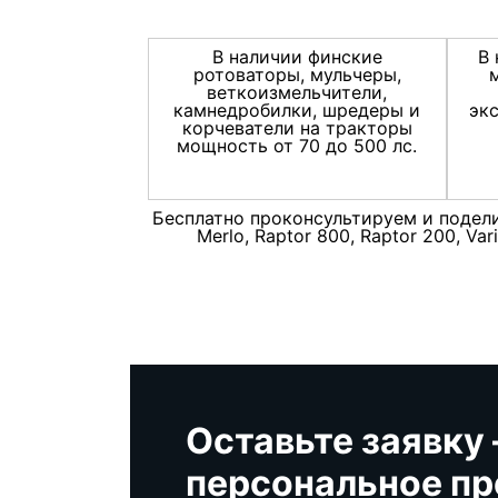
В наличии финские
В 
ротоваторы, мульчеры,
веткоизмельчители,
камнедробилки, шредеры и
эк
корчеватели на тракторы
мощность от 70 до 500 лс.
Бесплатно проконсультируем и поделим
Merlo, Raptor 800, Raptor 200, V
Оставьте заявку
персональное п