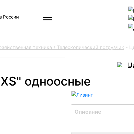
в России
зяйственная техника / Телескопический погрузчик
-
Ц
Ц
"XS" одноосные
Описание
Цистерны “XS” одноосны
Технический люк для бы