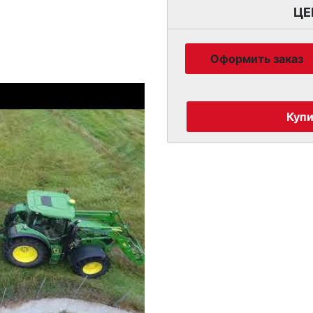
огни, тормоза и место 
ЦЕ
оснащения являются ст
1050/50R32. Такая бочк
Оформить заказ
Может быть оборудован
насосными системами.
Купи