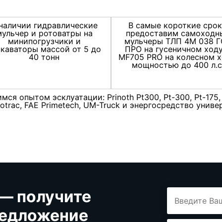
наличии гидравлические
В самые короткие сро
мульчер и ротоватры на
предоставим самоходн
минипогрузчики и
мульчеры ТЛП 4М 038 
скаваторы массой от 5 до
ПРО на гусеничном ходу
40 тонн
MF705 PRO на колесном х
мощностью до 400 л.с
ся опытом эсклуатации: Prinoth Pt300, Pt-300, Pt-175, 
ariotrac, FAE Primetech, UM-Truck и энергосредство уни
 — получите
редложение