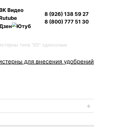
8 (926) 138 59 27
8 (800) 777 51 30
истерны типа "XS" одноосные
истерны для внесения удобрений
е могут быть размером 10 м³ и 12 м³.
строго и легкого доступа, габаритные