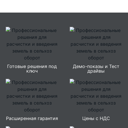
Ширина погрузочной части, e (мм)
8600
Высота погрузочной части, h (мм)
4500
Общая ширина заднего катка, d
4880
(мм)
Общая ширина, T (мм)
9700
Готовые решения под
Демо-показы и Тест
ключ
драйвы
Общая высота, H (мм)
5000
Общая длина, L (мм)
4450
Расширенная гарантия
Цены с НДС