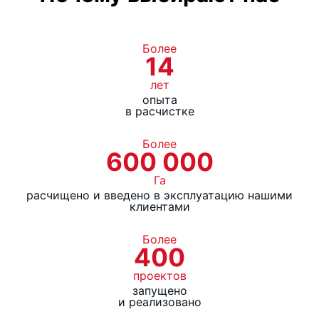
Трансмиссия: механическая с редукторами
Предохранительная муфта: FT-44 с
Более
фрикционным диском
14
лет
Основные размеры
опыта
в расчистке
Более
Ширина погрузочной части, f (мм)
2180
600 000
Га
Ширина подъемного устройства, b
1500
расчищено и введено в эксплуатацию нашими
(мм)
клиентами
Расстояние до сцепного
2965 +
Более
400
устройства, c (мм)
585
проектов
Ширина ленточного конвейера, a
650
запущено
и реализовано
(мм)