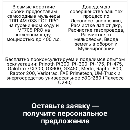
В самые короткие
Доведем до
сроки предоставим
совершенства ваш тех
самоходные мульчеры
процесс по
ТЛП 4М 038 ГСТ ПРО
Лесовосстановлению,
на гусеничном ходу и
Расчистке лэп от дкр,
MF705 PRO на
Расчистке газопровода,
колесном ходу,
Расчистке от
мощностью до 400 л.с.
мелколесья, Вводе
земель в оборот и
Мульчировании
Бесплатно проконсультируем и поделимся опытом
эсклуатации: Prinoth Pt300, Pt-300, Pt-175, Pt-475,
Galotrax GX300, GX600, GX450, Merlo, Raptor 800,
Raptor 200, Variotrac, FAE Primetech, UM-Truck и
энергосредство универсальное УЭС-280 (Палессе
U280)
Оставьте заявку —
получите персональное
предложение