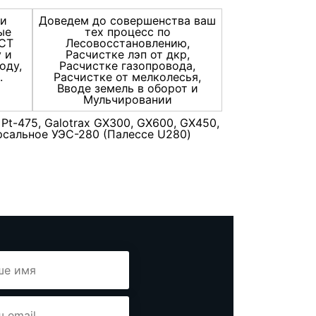
ки
Доведем до совершенства ваш
ые
тех процесс по
ГСТ
Лесовосстановлению,
 и
Расчистке лэп от дкр,
оду,
Расчистке газопровода,
.
Расчистке от мелколесья,
Вводе земель в оборот и
Мульчировании
Pt-475, Galotrax GX300, GX600, GX450,
версальное УЭС-280 (Палессе U280)