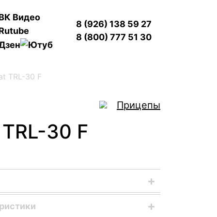
8 (926) 138 59 27
8 (800) 777 51 30
t TRL-30 F
Прицепы
 TRL-30 F
х ископаемых предусматривает решение
еристики
овки в места переработки и хранения.