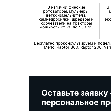
В наличии финские
В 
ротоваторы, мульчеры,
веткоизмельчители,
камнедробилки, шредеры и
эк
корчеватели на тракторы
мощность от 70 до 500 лс.
Бесплатно проконсультируем и поделим
Merlo, Raptor 800, Raptor 200, V
Оставьте заявку
персональное п