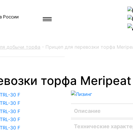
в России
для добычи торфа
-
Прицеп для перевозки торфа Meripea
возки торфа Meripeat
Описание
Добыча любых полезны
Технические характ
вопроса их транспортир