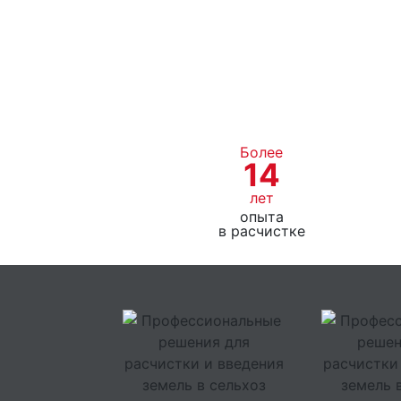
Более
14
лет
опыта
в расчистке