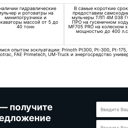
наличии гидравлические
В самые короткие сро
мульчер и ротоватры на
предоставим самоходн
минипогрузчики и
мульчеры ТЛП 4М 038 
скаваторы массой от 5 до
ПРО на гусеничном ходу
40 тонн
MF705 PRO на колесном х
мощностью до 400 л.с
ся опытом эсклуатации: Prinoth Pt300, Pt-300, Pt-175, 
ariotrac, FAE Primetech, UM-Truck и энергосредство уни
 — получите
редложение