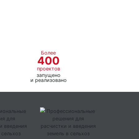
Более
400
проектов
запущено
и реализовано