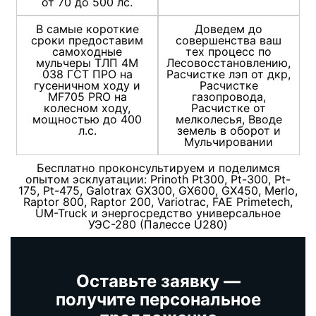
от 70 до 500 лс.
В самые короткие
Доведем до
сроки предоставим
совершенства ваш
самоходные
тех процесс по
мульчеры ТЛП 4М
Лесовосстановлению,
038 ГСТ ПРО на
Расчистке лэп от дкр,
гусеничном ходу и
Расчистке
MF705 PRO на
газопровода,
колесном ходу,
Расчистке от
мощностью до 400
мелколесья, Вводе
л.с.
земель в оборот и
Мульчировании
Бесплатно проконсультируем и поделимся
опытом эсклуатации: Prinoth Pt300, Pt-300, Pt-
175, Pt-475, Galotrax GX300, GX600, GX450, Merlo,
Raptor 800, Raptor 200, Variotrac, FAE Primetech,
UM-Truck и энергосредство универсальное
УЭС-280 (Палессе U280)
Оставьте заявку —
получите персональное