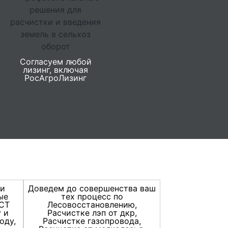
Согласуем любой
лизинг, включая
РосАгроЛизинг
ки
Доведем до совершенства ваш
ые
тех процесс по
ГСТ
Лесовосстановлению,
 и
Расчистке лэп от дкр,
оду,
Расчистке газопровода,