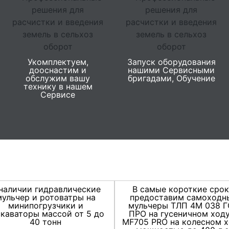
Укомплектуем,
Запуск оборудования
дооснастим и
нашими Сервисными
обслужим вашу
бригадами, Обучение
технику в нашем
Сервисе
наличии гидравлические
В самые короткие сро
мульчер и ротоватры на
предоставим самоходн
минипогрузчики и
мульчеры ТЛП 4М 038 
скаваторы массой от 5 до
ПРО на гусеничном ходу
40 тонн
MF705 PRO на колесном х