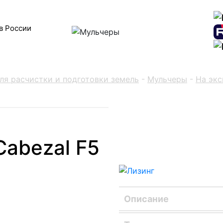
в России
ля расчистки и подготовки земель
-
Мульчеры
-
На экс
Cabezal F5
Описание