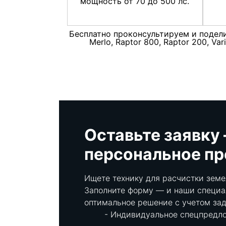
мощность от 70 до 500 лс.
Бесплатно проконсультируем и поделим
Merlo, Raptor 800, Raptor 200, V
Оставьте заявку
персональное п
Ищете технику для расчистки земе
Заполните форму — и наши специа
оптимальное решение с учетом зад
Индивидуальное спецпредл