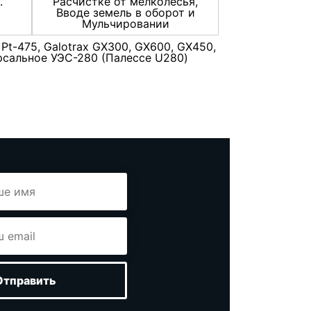
.
Расчистке от мелколесья,
Вводе земель в оборот и
Мульчировании
Pt-475, Galotrax GX300, GX600, GX450,
версальное УЭС-280 (Палессе U280)